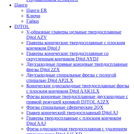
Цанги
Цанги ER
Ключи
Гайки
DJTOL
V-образные граверы цельные твердосплавные
Djtol AZV
Граверы конические твердосплавные с плоским
кончиком Djtol J
Граверы конические твердосплавные со
скругленным кончиком Djtol AYDJ
Двухзаходные прямые концевые твердосплавные
фрезы Djtol 2ZX
Двухзаходные спиральные фрезы с пологой
спиралью Djtol AP2LX
Конические однозаходные твердосплавные фрезы
с плоским кончиком Djtol AAK1LX
Фрезы концевые твердосплавные двухзаходные с
прямой режущей кромкой DJTOL A2ZX
Фрезы спиральные сферические 2QX
Гравер конический твердосплавный Djtol AJ
Граверы твердосплавные с плоским кончиком
Djtol AAJ
Фреза однозаходная твердосплавная с удалением