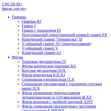
CNC3D.RU
фрезы для чпу
Граверы
Гравёры RJ
Гравер J
Гравер с покрытием PJ
Полуоткрытый односторонний прямой гравер PX
Конический гравер "пирамидка" 3J
V-образный гравер AV (твердосплавная)
V-образный гравер V
Kонический гравер AJ
Фрезы
Торцевая двухзаходная 2T
Фрезы конические шаровые KS
Круглая двузаходная 2QX
Фреза коническая K2LXJ
Спиральная однозаходная 1LX
Спиральная трехзаходная с удалением стружки
вверх 3LX
Фреза спиральная твердосплавная
четырехзаходная со стружколомом 4LXZ
Фреза концевая с двойной заточкой A2ST
Фреза спиральная трехзаходная с чистовым
стружколомом K3MDRX