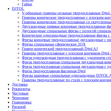
Гайки
DJTOL
V-образные граверы цельные твердосплавные Djto
Граверы конические твердосплавные с плоским конч
Граверы конические твердосплавные со скругленны
Двухзаходные прямые концевые твердосплавные фр
Двухзаходные спиральные фрезы с пологой спирал
Конические однозаходные твердосплавные фрезы с
Фрезы концевые твердосплавные двухзаходные с 
Фрезы спиральные сферические 2QX
Гравер конический твердосплавный Djtol AJ
Граверы твердосплавные с плоским кончиком Djtol
Фреза однозаходная твердосплавная с удалением с
Фреза твердосплавная спиральная двухзаходная ко
Фреза твердосплавная спиральная двухзаходная с у
Фреза твердосплавная фасонная Djtol
Фрезы шаровые спиральные однозаходные DJTOL
Граверы твердосплавные по стали с плоским конч
Доставка
Реквизиты
Чистовые
Черновые
Гравировка
Раскрой