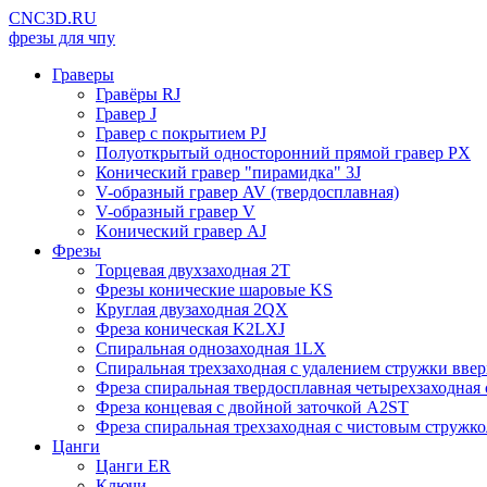
CNC3D.RU
фрезы для чпу
Граверы
Гравёры RJ
Гравер J
Гравер с покрытием PJ
Полуоткрытый односторонний прямой гравер PX
Конический гравер "пирамидка" 3J
V-образный гравер AV (твердосплавная)
V-образный гравер V
Kонический гравер AJ
Фрезы
Торцевая двухзаходная 2T
Фрезы конические шаровые KS
Круглая двузаходная 2QX
Фреза коническая K2LXJ
Спиральная однозаходная 1LX
Спиральная трехзаходная с удалением стружки вве
Фреза спиральная твердосплавная четырехзаходна
Фреза концевая с двойной заточкой A2ST
Фреза спиральная трехзаходная с чистовым стру
Цанги
Цанги ER
Ключи