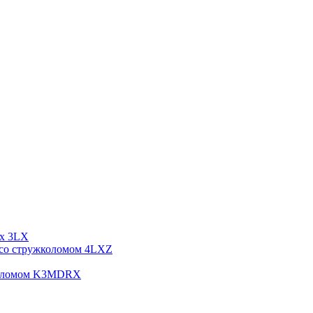
рх 3LX
я со стружколомом 4LXZ
жколомом K3MDRX