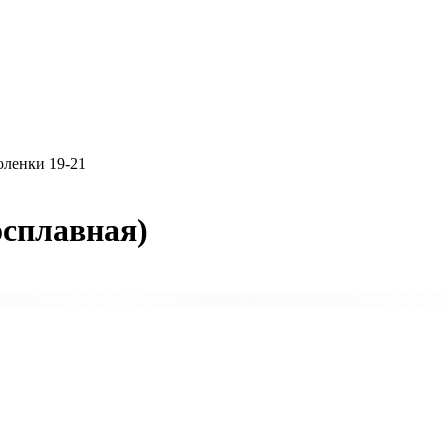
оленки 19-21
осплавная)