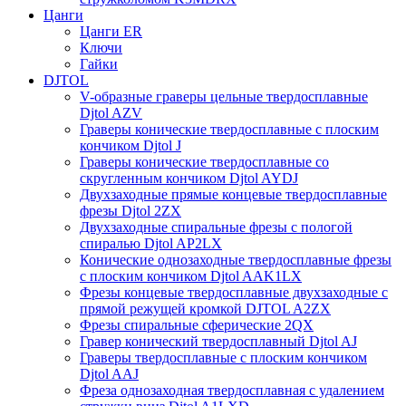
Цанги
Цанги ER
Ключи
Гайки
DJTOL
V-образные граверы цельные твердосплавные
Djtol AZV
Граверы конические твердосплавные с плоским
кончиком Djtol J
Граверы конические твердосплавные со
скругленным кончиком Djtol AYDJ
Двухзаходные прямые концевые твердосплавные
фрезы Djtol 2ZX
Двухзаходные спиральные фрезы с пологой
спиралью Djtol AP2LX
Конические однозаходные твердосплавные фрезы
с плоским кончиком Djtol AAK1LX
Фрезы концевые твердосплавные двухзаходные с
прямой режущей кромкой DJTOL A2ZX
Фрезы спиральные сферические 2QX
Гравер конический твердосплавный Djtol AJ
Граверы твердосплавные с плоским кончиком
Djtol AAJ
Фреза однозаходная твердосплавная с удалением