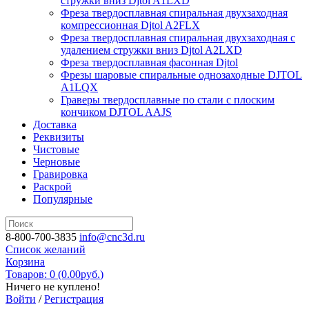
стружки вниз Djtol A1LXD
Фреза твердосплавная спиральная двухзаходная
компрессионная Djtol A2FLX
Фреза твердосплавная спиральная двухзаходная с
удалением стружки вниз Djtol A2LXD
Фреза твердосплавная фасонная Djtol
Фрезы шаровые спиральные однозаходные DJTOL
A1LQX
Граверы твердосплавные по стали с плоским
кончиком DJTOL AAJS
Доставка
Реквизиты
Чистовые
Черновые
Гравировка
Раскрой
Популярные
8-800-700-3835
info@cnc3d.ru
Список желаний
Корзина
Товаров: 0 (0.00
руб.
)
Ничего не куплено!
Войти
/
Регистрация