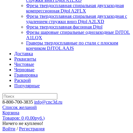
стружки вниз Djtol A1LXD
Фреза твердосплавная спиральная двухзаходная
компрессионная Djtol A2FLX
Фреза твердосплавная спиральная двухзаходная с
удалением стружки вниз Djtol A2LXD
Фреза твердосплавная фасонная Djtol
Фрезы шаровые спиральные однозаходные DJTOL
A1LQX
Граверы твердосплавные по стали с плоским
кончиком DJTOL AAJS
Доставка
Реквизиты
Чистовые
Черновые
Гравировка
Раскрой
Популярные
8-800-700-3835
info@cnc3d.ru
Список желаний
Корзина
Товаров: 0 (0.00
руб.
)
Ничего не куплено!
Войти
/
Регистрация