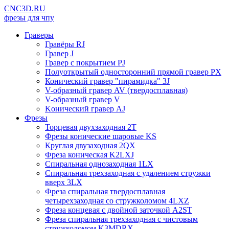
CNC3D.RU
фрезы для чпу
Граверы
Гравёры RJ
Гравер J
Гравер с покрытием PJ
Полуоткрытый односторонний прямой гравер PX
Конический гравер "пирамидка" 3J
V-образный гравер AV (твердосплавная)
V-образный гравер V
Kонический гравер AJ
Фрезы
Торцевая двухзаходная 2T
Фрезы конические шаровые KS
Круглая двузаходная 2QX
Фреза коническая K2LXJ
Спиральная однозаходная 1LX
Спиральная трехзаходная с удалением стружки
вверх 3LX
Фреза спиральная твердосплавная
четырехзаходная со стружколомом 4LXZ
Фреза концевая с двойной заточкой A2ST
Фреза спиральная трехзаходная с чистовым
стружколомом K3MDRX