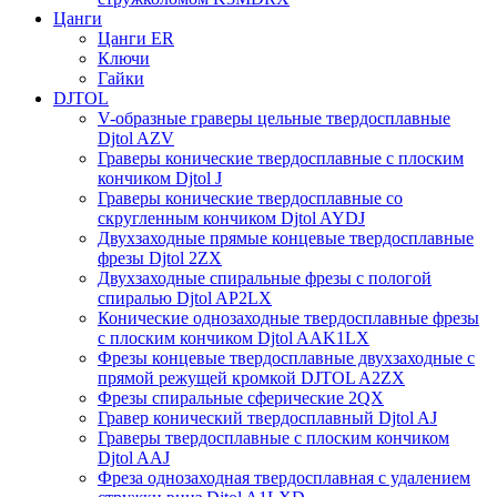
Цанги
Цанги ER
Ключи
Гайки
DJTOL
V-образные граверы цельные твердосплавные
Djtol AZV
Граверы конические твердосплавные с плоским
кончиком Djtol J
Граверы конические твердосплавные со
скругленным кончиком Djtol AYDJ
Двухзаходные прямые концевые твердосплавные
фрезы Djtol 2ZX
Двухзаходные спиральные фрезы с пологой
спиралью Djtol AP2LX
Конические однозаходные твердосплавные фрезы
с плоским кончиком Djtol AAK1LX
Фрезы концевые твердосплавные двухзаходные с
прямой режущей кромкой DJTOL A2ZX
Фрезы спиральные сферические 2QX
Гравер конический твердосплавный Djtol AJ
Граверы твердосплавные с плоским кончиком
Djtol AAJ
Фреза однозаходная твердосплавная с удалением