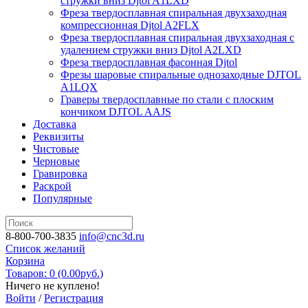
стружки вниз Djtol A1LXD
Фреза твердосплавная спиральная двухзаходная
компрессионная Djtol A2FLX
Фреза твердосплавная спиральная двухзаходная с
удалением стружки вниз Djtol A2LXD
Фреза твердосплавная фасонная Djtol
Фрезы шаровые спиральные однозаходные DJTOL
A1LQX
Граверы твердосплавные по стали с плоским
кончиком DJTOL AAJS
Доставка
Реквизиты
Чистовые
Черновые
Гравировка
Раскрой
Популярные
8-800-700-3835
info@cnc3d.ru
Список желаний
Корзина
Товаров: 0 (0.00
руб.
)
Ничего не куплено!
Войти
/
Регистрация