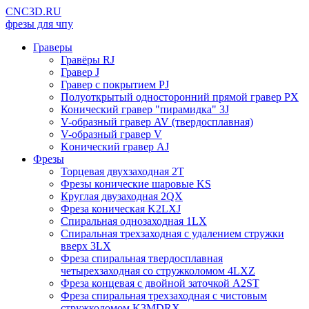
CNC3D.RU
фрезы для чпу
Граверы
Гравёры RJ
Гравер J
Гравер с покрытием PJ
Полуоткрытый односторонний прямой гравер PX
Конический гравер "пирамидка" 3J
V-образный гравер AV (твердосплавная)
V-образный гравер V
Kонический гравер AJ
Фрезы
Торцевая двухзаходная 2T
Фрезы конические шаровые KS
Круглая двузаходная 2QX
Фреза коническая K2LXJ
Спиральная однозаходная 1LX
Спиральная трехзаходная с удалением стружки
вверх 3LX
Фреза спиральная твердосплавная
четырехзаходная со стружколомом 4LXZ
Фреза концевая с двойной заточкой A2ST
Фреза спиральная трехзаходная с чистовым
стружколомом K3MDRX