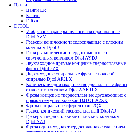
Цанги
Цанги ER
Ключи
Гайки
DJTOL
V-образные граверы цельные твердосплавные
Djtol AZV
Граверы конические твердосплавные с плоским
кончиком Djtol J
Граверы конические твердосплавные со
скругленным кончиком Djtol AYDJ
Двухзаходные прямые концевые твердосплавные
фрезы Djtol 2ZX
Двухзаходные спиральные фрезы с пологой
спиралью Djtol AP2LX
Конические однозаходные твердосплавные фрезы
с плоским кончиком Djtol AAK1LX
Фрезы концевые твердосплавные двухзаходные с
прямой режущей кромкой DJTOL A2ZX
Фрезы спиральные сферические 2QX
Гравер конический твердосплавный Djtol AJ
Граверы твердосплавные с плоским кончиком
Djtol AAJ
Фреза однозаходная твердосплавная с удалением