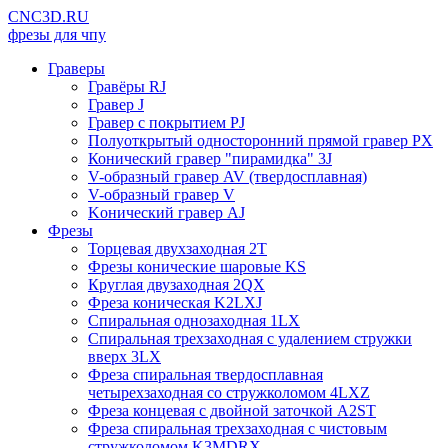
CNC3D.RU
фрезы для чпу
Граверы
Гравёры RJ
Гравер J
Гравер с покрытием PJ
Полуоткрытый односторонний прямой гравер PX
Конический гравер "пирамидка" 3J
V-образный гравер AV (твердосплавная)
V-образный гравер V
Kонический гравер AJ
Фрезы
Торцевая двухзаходная 2T
Фрезы конические шаровые KS
Круглая двузаходная 2QX
Фреза коническая K2LXJ
Спиральная однозаходная 1LX
Спиральная трехзаходная с удалением стружки
вверх 3LX
Фреза спиральная твердосплавная
четырехзаходная со стружколомом 4LXZ
Фреза концевая с двойной заточкой A2ST
Фреза спиральная трехзаходная с чистовым
стружколомом K3MDRX