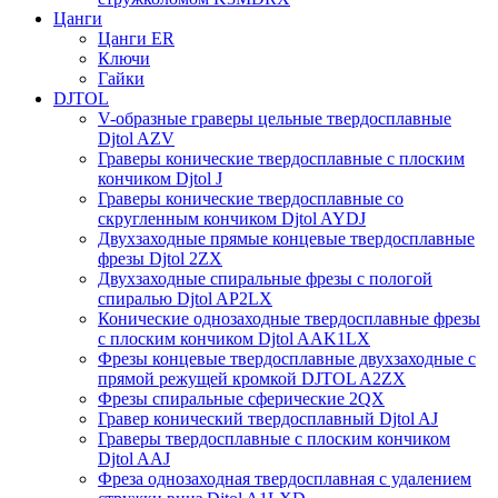
Цанги
Цанги ER
Ключи
Гайки
DJTOL
V-образные граверы цельные твердосплавные
Djtol AZV
Граверы конические твердосплавные с плоским
кончиком Djtol J
Граверы конические твердосплавные со
скругленным кончиком Djtol AYDJ
Двухзаходные прямые концевые твердосплавные
фрезы Djtol 2ZX
Двухзаходные спиральные фрезы с пологой
спиралью Djtol AP2LX
Конические однозаходные твердосплавные фрезы
с плоским кончиком Djtol AAK1LX
Фрезы концевые твердосплавные двухзаходные с
прямой режущей кромкой DJTOL A2ZX
Фрезы спиральные сферические 2QX
Гравер конический твердосплавный Djtol AJ
Граверы твердосплавные с плоским кончиком
Djtol AAJ
Фреза однозаходная твердосплавная с удалением