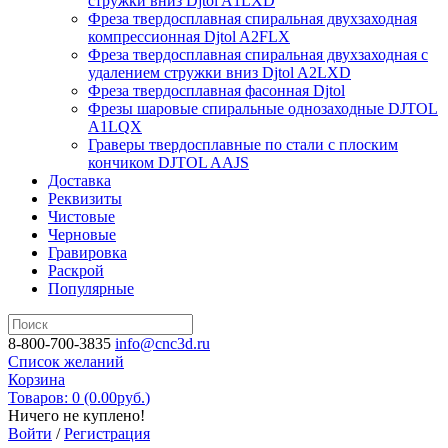
стружки вниз Djtol A1LXD
Фреза твердосплавная спиральная двухзаходная
компрессионная Djtol A2FLX
Фреза твердосплавная спиральная двухзаходная с
удалением стружки вниз Djtol A2LXD
Фреза твердосплавная фасонная Djtol
Фрезы шаровые спиральные однозаходные DJTOL
A1LQX
Граверы твердосплавные по стали с плоским
кончиком DJTOL AAJS
Доставка
Реквизиты
Чистовые
Черновые
Гравировка
Раскрой
Популярные
8-800-700-3835
info@cnc3d.ru
Список желаний
Корзина
Товаров: 0 (0.00
руб.
)
Ничего не куплено!
Войти
/
Регистрация