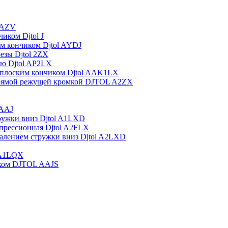
l AZV
иком Djtol J
м кончиком Djtol AYDJ
езы Djtol 2ZX
ью Djtol AP2LX
 плоским кончиком Djtol AAK1LX
прямой режущей кромкой DJTOL A2ZX
 AAJ
тружки вниз Djtol A1LXD
мпрессионная Djtol A2FLX
далением стружки вниз Djtol A2LXD
 A1LQX
иком DJTOL AAJS