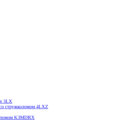
рх 3LX
я со стружколомом 4LXZ
жколомом K3MDRX