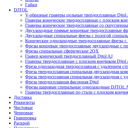
Гайки
DJTOL
V-образные граверы цельные твердосплавные Djto
Граверы конические твердосплавные с плоским конч
Граверы конические твердосплавные со скругленны
Двухзаходные прямые концевые твердосплавные фр
Двухзаходные спиральные фрезы с пологой спирал
Конические однозаходные твердосплавные фрезы с
Фрезы концевые твердосплавные двухзаходные с 
Фрезы спиральные сферические 2QX
Гравер конический твердосплавный Djtol AJ
Граверы твердосплавные с плоским кончиком Djtol
Фреза однозаходная твердосплавная с удалением с
Фреза твердосплавная спиральная двухзаходная ко
Фреза твердосплавная спиральная двухзаходная с у
Фреза твердосплавная фасонная Djtol
Фрезы шаровые спиральные однозаходные DJTOL
Граверы твердосплавные по стали с плоским конч
Доставка
Реквизиты
Чистовые
Черновые
Гравировка
Раскрой