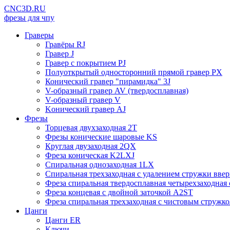
CNC3D.RU
фрезы для чпу
Граверы
Гравёры RJ
Гравер J
Гравер с покрытием PJ
Полуоткрытый односторонний прямой гравер PX
Конический гравер "пирамидка" 3J
V-образный гравер AV (твердосплавная)
V-образный гравер V
Kонический гравер AJ
Фрезы
Торцевая двухзаходная 2T
Фрезы конические шаровые KS
Круглая двузаходная 2QX
Фреза коническая K2LXJ
Спиральная однозаходная 1LX
Спиральная трехзаходная с удалением стружки вве
Фреза спиральная твердосплавная четырехзаходна
Фреза концевая с двойной заточкой A2ST
Фреза спиральная трехзаходная с чистовым стру
Цанги
Цанги ER
Ключи