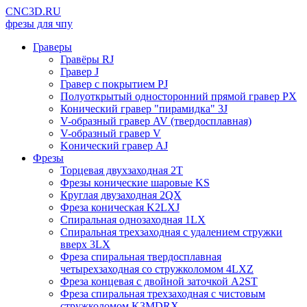
CNC3D.RU
фрезы для чпу
Граверы
Гравёры RJ
Гравер J
Гравер с покрытием PJ
Полуоткрытый односторонний прямой гравер PX
Конический гравер "пирамидка" 3J
V-образный гравер AV (твердосплавная)
V-образный гравер V
Kонический гравер AJ
Фрезы
Торцевая двухзаходная 2T
Фрезы конические шаровые KS
Круглая двузаходная 2QX
Фреза коническая K2LXJ
Спиральная однозаходная 1LX
Спиральная трехзаходная с удалением стружки
вверх 3LX
Фреза спиральная твердосплавная
четырехзаходная со стружколомом 4LXZ
Фреза концевая с двойной заточкой A2ST
Фреза спиральная трехзаходная с чистовым
стружколомом K3MDRX