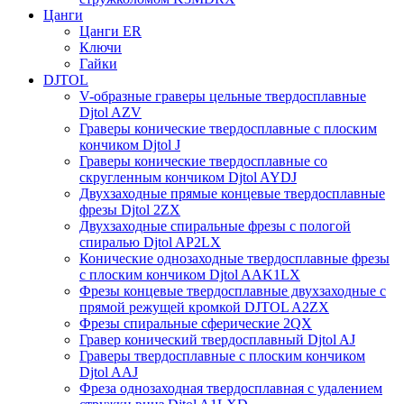
Цанги
Цанги ER
Ключи
Гайки
DJTOL
V-образные граверы цельные твердосплавные
Djtol AZV
Граверы конические твердосплавные с плоским
кончиком Djtol J
Граверы конические твердосплавные со
скругленным кончиком Djtol AYDJ
Двухзаходные прямые концевые твердосплавные
фрезы Djtol 2ZX
Двухзаходные спиральные фрезы с пологой
спиралью Djtol AP2LX
Конические однозаходные твердосплавные фрезы
с плоским кончиком Djtol AAK1LX
Фрезы концевые твердосплавные двухзаходные с
прямой режущей кромкой DJTOL A2ZX
Фрезы спиральные сферические 2QX
Гравер конический твердосплавный Djtol AJ
Граверы твердосплавные с плоским кончиком
Djtol AAJ
Фреза однозаходная твердосплавная с удалением